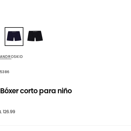
ANDROSKID
5386
Bóxer corto para niño
Precio
L 126.99
regular