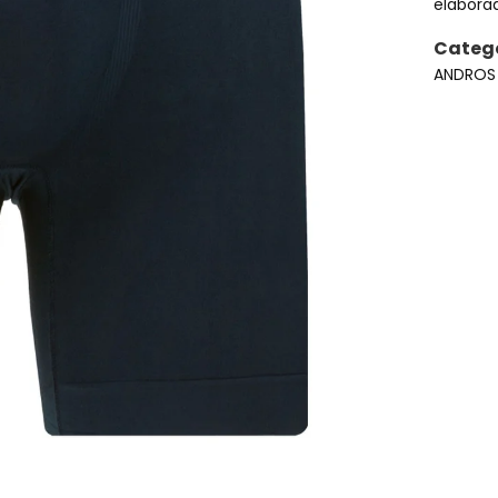
elaborad
actualme
Catego
ANDRO
Aún no se ha selecci