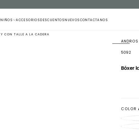
 NIÑOS
ACCESORIOS
DESCUENTOS
NUEVOS
CONTACTANOS
Y CON TALLE A LA CADERA
ANDROS
5092
ABRIR
MEDIOS
Bóxer l
1
EN
MODAL
COLOR