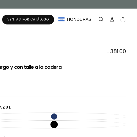
HONDURAS
VENTAS POR CATÁLOGO
Precio
L 381.00
regular
argo y con talle a la cadera
AZUL
AZUL
VARIANTE
AGOTADA
O
NEGRO
VARIANTE
NO
AGOTADA
DISPONIBLE
O
NO