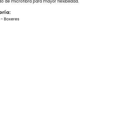
o de microfibra para mayor flexibilidad.
nte vacío
ría:
S
- Boxeres
onado ningún producto.