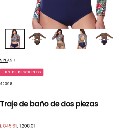
SPLASH
30
% DE DESCUENTO
42398
Traje de baño de dos piezas
Precio
Precio
L 845.61
L 1,208.01
regular
de
oferta