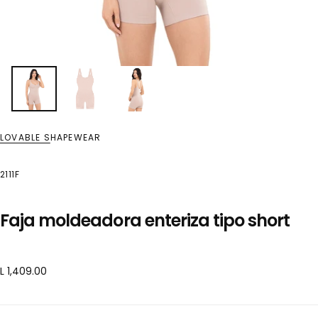
LOVABLE SHAPEWEAR
2111F
Faja moldeadora enteriza tipo short
Precio
L 1,409.00
regular