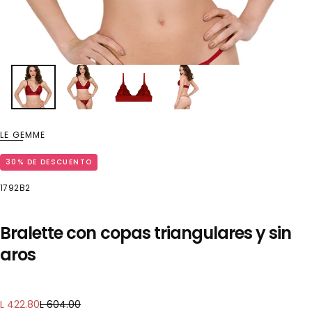
LE GEMME
30
% DE DESCUENTO
1792B2
Bralette con copas triangulares y sin
aros
Precio
Precio
L 422.80
L 604.00